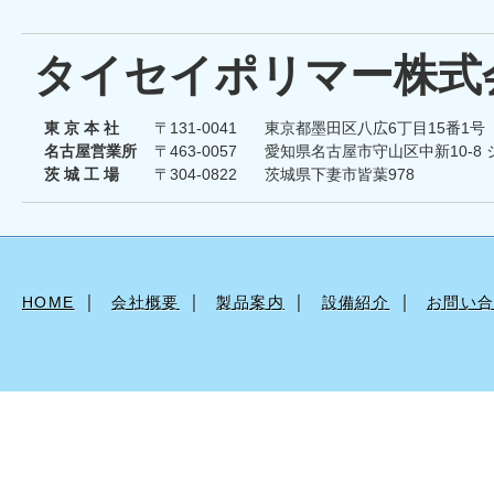
タイセイポリマー株式
東 京 本 社
〒131-0041
東京都墨田区八広6丁目15番1号
名古屋営業所
〒463-0057
愛知県名古屋市守山区中新10-8
茨 城 工 場
〒304-0822
茨城県下妻市皆葉978
｜
｜
｜
｜
HOME
会社概要
製品案内
設備紹介
お問い